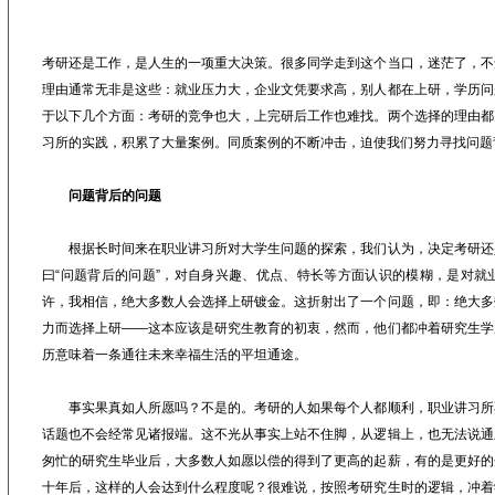
眉山人才网/洪雅人才网/彭山人才网/仁寿人才网/青神人才网/丹棱人才网/四川人才网/乐山人才网/眉山劳动力市场
考研还是工作，是人生的一项重大决策。很多同学走到这个当口，迷茫了，不
理由通常无非是这些：就业压力大，企业文凭要求高，别人都在上研，学历问
于以下几个方面：考研的竞争也大，上完研后工作也难找。两个选择的理由都
习所的实践，积累了大量案例。同质案例的不断冲击，迫使我们努力寻找问题
问题背后的问题
根据长时间来在职业讲习所对大学生问题的探索，我们认为，决定考研还
曰“问题背后的问题”，对自身兴趣、优点、特长等方面认识的模糊，是对就
许，我相信，绝大多数人会选择上研镀金。这折射出了一个问题，即：绝大多
力而选择上研——这本应该是研究生教育的初衷，然而，他们都冲着研究生学
历意味着一条通往未来幸福生活的平坦通途。
事实果真如人所愿吗？不是的。考研的人如果每个人都顺利，职业讲习所
话题也不会经常见诸报端。这不光从事实上站不住脚，从逻辑上，也无法说通
匆忙的研究生毕业后，大多数人如愿以偿的得到了更高的起薪，有的是更好的
十年后，这样的人会达到什么程度呢？很难说，按照考研究生时的逻辑，冲着