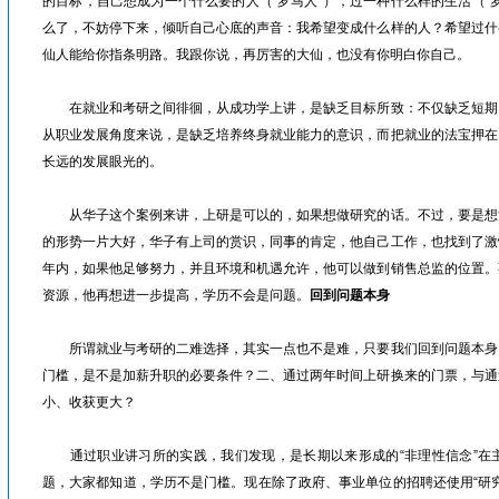
的目标，自己想成为一个什么要的人（“罗马人”），过一种什么样的生活（“
么了，不妨停下来，倾听自己心底的声音：我希望变成什么样的人？希望过什
仙人能给你指条明路。我跟你说，再厉害的大仙，也没有你明白你自己。
在就业和考研之间徘徊，从成功学上讲，是缺乏目标所致：不仅缺乏短期
从职业发展角度来说，是缺乏培养终身就业能力的意识，而把就业的法宝押在
长远的发展眼光的。
从华子这个案例来讲，上研是可以的，如果想做研究的话。不过，要是想
的形势一片大好，华子有上司的赏识，同事的肯定，他自己工作，也找到了激
年内，如果他足够努力，并且环境和机遇允许，他可以做到销售总监的位置。
资源，他再想进一步提高，学历不会是问题。
回到问题本身
所谓就业与考研的二难选择，其实一点也不是难，只要我们回到问题本身
门槛，是不是加薪升职的必要条件？二、通过两年时间上研换来的门票，与通
小、收获更大？
通过职业讲习所的实践，我们发现，是长期以来形成的“非理性信念”在
题，大家都知道，学历不是门槛。现在除了政府、事业单位的招聘还使用“研