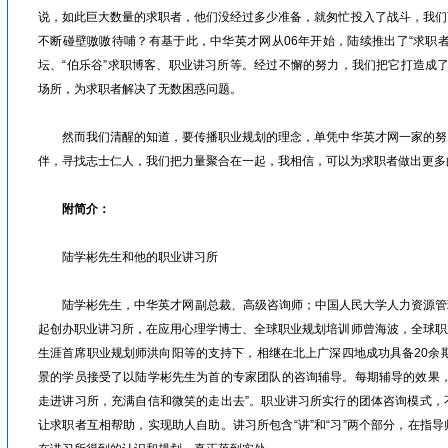
说，如此巨大数量的求职者，他们没经过多少准备，就匆忙投入了战斗，我们
不断碰壁嗷嗷待哺？有基于此，中华英才网从06年开始，陆续推出了“求职
坛、“伯乐谷”求职博客、职业讲习所等。经过不懈的努力，我们把它打造成
场所，为求职者解决了无数困惑问题。
然而我们清醒的知道，要传播职业规划的理念，单凭中华英才网一家的努
伴，寻找志士仁人，我们把力量聚合在一起，我相信，可以为求职者做出更多
附简介：
陆学彬先生和他的职业讲习所
陆学彬先生，中华英才网副总裁、高级咨询师；中国人民大学人力资源管理专
起创办职业讲习所，在应用心理学博士、全球职业规划培训师曾海波，全球职
生涯首席职业规划师洪向阳等的支持下，相继在北上广深四地成功具备20余期
景的学员接受了以陆学彬先生为首的专家团队的咨询辅导。每期辅导的效果，
走进讲习所，充满自信和微笑的走出去”。职业讲习所实行的团体咨询模式，
让求职者互相帮助，实现助人自助。讲习所包含“讲”和“习”两个部分，在指