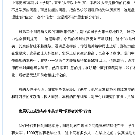
业都要求“本科以上学历”，甚至“大专以上学历”。本科和大专是很低的门槛
不是学历的问题，而是技能的问题。把自己求职困境归结为学历原因，这是盘踞
理性”的“信念”，这个“信念”一定是经不起“理性”的分析的。
对第二个问题所反映的“非理想信念”，是很多同学会想当然地以为，研究
力也会得到提高——这意味着，今后的发展道路更加平坦顺利。这个“非理性
实，其余的都经不起推敲。逻辑是这样的，你既然冲着学历去上研，那能力能
企业要求，这是很让人怀疑的。实际上研究生起薪高，也高不了多少。我们中
作勤恳的本科生，在毕业一到两年内能够获得加薪50%以上。也就是说，通
用两年时间也可以追平。然而需要注意的是，在职场中滚打摸爬两年，和在
化，后者是无法和前者相提并论的。
有的人也许会说，研究生毕竟多经历了两年，他的后发优势和持续发展的
和讲习所的实践看，因人而异。本科的四年训练，对应付非研究性事务，足够
发展职业规划与中华英才网“求职者关怀”行动
我们号召要回到问题本身，问题到底在哪里？问题归根结底还在于，学生缺
职大军，1000万的职教毕业生，这中间有多少人，在毕业之前，认真规划